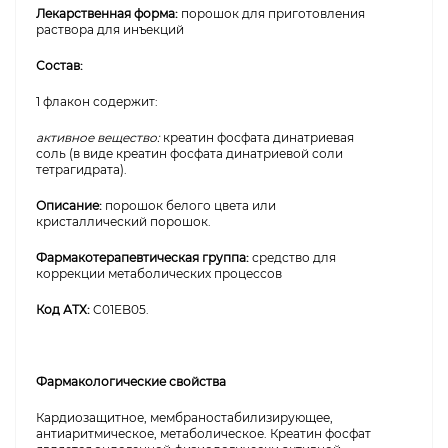
Лекарственная форма:
порошок для приготовления
раствора для инъекций
Состав:
1 флакон содержит:
активное вещество:
креатин фосфата динатриевая
соль (в виде креатин фосфата динатриевой соли
тетрагидрата).
Описание:
порошок белого цвета или
кристаллический порошок.
Фармакотерапевтическая группа:
средство для
коррекции метаболических процессов
Код АТХ:
C01EB05.
Фармакологические свойства
Кардиозащитное, мембраностабилизирующее,
антиаритмическое, метаболическое. Креатин фосфат