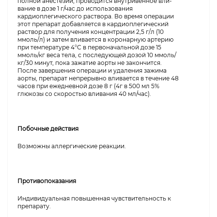
полной анестезии, проводится внутривенное вли­
вание в дозе 1 г/час до использования
кардиоплегического раствора. Во время операции
этот препарат добавляется в кардиоплегический
раствор для получения концентрации 2,5 г/л (10
ммоль/л) и затем вливается в коронарную артерию
при температуре 4°С в первоначальной дозе 15
ммоль/кг веса тела, с последующей дозой 10 ммоль/
кг/30 минут, пока зажатие аорты не закончится.
После завершения операции и удаления зажима
аорты, препарат непрерывно вливается в течение 48
часов при ежедневной дозе 8 г (4г в 500 мл 5%
глюкозы со скоростью вливания 40 мл/час).
Побочные действия
Возможны аллергические реакции.
Противопоказания
Индивидуальная повышенная чувствительность к
препарату.