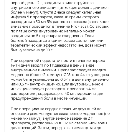
первый день - 2 г, вводится в виде струйного
внутривенного вливания (инъекция должна длиться
более 4 минут). Спустя 2 часа следует капельная
инфузия 5 г препарата, каждый грамм которого
разводится в 30 мл 5% раствора глюкозы (капельное
вливание проводится в течение 1-го часа). Со вторых
по пятые сутки внутривенно капельно может
вводиться по 5 г препарата ежедневно. Если
больной находится в критическом состоянии или
терапевтический эффект недостаточен, доза может
быть увеличена до 10 г.
При сердечной недостаточности в течение первых
14-ти дней вводят по 1 г дважды в день в виде
внутривенной инъекции. Препарат следует вводить
медленно (более 2-х минут). С 15-х по 44-е сутки доза
может быть уменьшена до 0,5-1 г в день внутривенно
или 0,5 г - внутримышечно. Для внутримышечной
инъекции следует растворить препарат в 4 мл
растворителя, содержащего 40 мг лидокаина, для
предупреждения боли в месте инъекции.
При операциях на сердце в течение двух дней до
операции рекомендуется ежедневное медленное (не
менее 4-х минут) внутривенное введение 2 г
препарата, растворенных в 12 мл стерильной воды
для инъекций. Затем, перед зажатием аорты и до