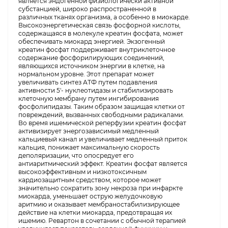
является эндогенной физиологически активной
субстанцией, широко распространенной в
различных тканях организма, а особенно в миокарде.
Высокоэнергетическая связь фосфорной кислоты,
содержащаяся в молекуле креатин фосфата, может
обеспечивать миокард энергией. Экзогенный
креатин фосфат поддерживает внутриклеточное
содержание фосфорилирующих соединений,
являющихся источником энергии в клетке, на
нормальном уровне. Этот препарат может
увеличивать синтез АТФ путем подавления
активности 5'- нуклеотидазы и стабилизировать
клеточную мембрану путем ингибирования
фосфолипидазы. Таким образом защищая клетки от
повреждений, вызванных свободными радикалами.
Во время ишемической реперфузии креатин фосфат
активизирует энергозависимый медленный
кальциевый канал и увеличивает медленный приток
кальция, понижает максимальную скорость
деполяризации, что опосредует его
антиаритмический эффект. Креатин фосфат является
высокоэффективным и низкотоксичным
кардиозащитным средством, которое может
значительно сократить зону некроза при инфаркте
миокарда, уменьшает острую желудочковую
аритмию и оказывает мембраностабилизирующее
действие на клетки миокарда, предотвращая их
ишемию. Ревартон в сочетании с обычной терапией