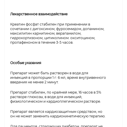
Лекарственное взаимодействие
Креатин фосфат стабилен при применении в
сочетании с дигоксином, фуросемидом, допамином,
максилитин карнитином, верапамилом,
гидрокортизоном, цитиколином. окситоцином,
пропафеноном в течение 3-5 часов.
Особые указания
Препарат может быть растворен в воде для
инъекций в пропорции 1 г: 6 мл, время внутривенного
введения не менее 2 минут.
Препарат стабилен, по крайней мере, 16 часов в 5%
растворе глюкозы, в воде для инъекций,
физиологическом и кардиоплегическом растворе.
Препарат является кардиозащитным средством, но
он не может заменить кардиокинетическую терапию.
Для пациентов, страдающих диабетом, препарат не