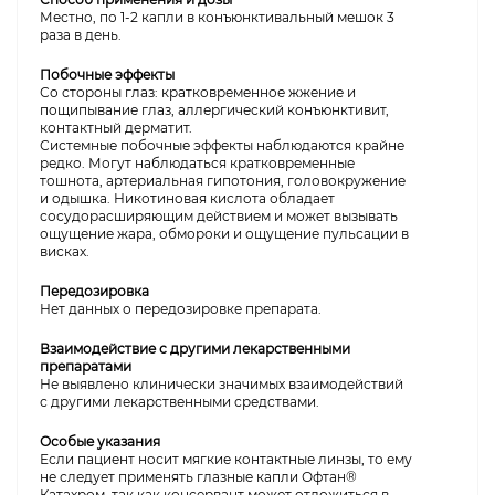
Местно, по 1-2 капли в конъюнктивальный мешок 3
раза в день.
Побочные эффекты
Со стороны глаз: кратковременное жжение и
пощипывание глаз, аллергический конъюнктивит,
контактный дерматит.
Системные побочные эффекты наблюдаются крайне
редко. Могут наблюдаться кратковременные
тошнота, артериальная гипотония, головокружение
и одышка. Никотиновая кислота обладает
сосудорасширяющим действием и может вызывать
ощущение жара, обмороки и ощущение пульсации в
висках.
Передозировка
Нет данных о передозировке препарата.
Взаимодействие с другими лекарственными
препаратами
Не выявлено клинически значимых взаимодействий
с другими лекарственными средствами.
Особые указания
Если пациент носит мягкие контактные линзы, то ему
не следует применять глазные капли Офтан®
Катахром, так как консервант может отложиться в