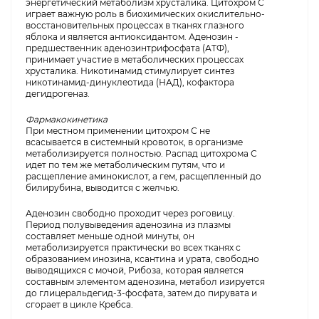
энергетический метаболизм хрусталика. Цитохром С
играет важную роль в биохимических окислительно-
восстановительных процессах в тканях глазного
яблока и является антиоксидантом. Аденозин -
предшественник аденозинтрифосфата (АТФ),
принимает участие в метаболических процессах
хрусталика. Никотинамид стимулирует синтез
никотинамид-динуклеотида (НАД), кофактора
дегидрогеназ.
Фармакокинетика
При местном применении цитохром С не
всасывается в системный кровоток, в организме
метаболизируется полностью. Распад цитохрома С
идет по тем же метаболическим путям, что и
расщепление аминокислот, а гем, расщепленный до
билирубина, выводится с желчью.
Аденозин свободно проходит через роговицу.
Период полувыведения аденозина из плазмы
составляет меньше одной минуты, он
метаболизируется практически во всех тканях с
образованием инозина, ксантина и урата, свободно
выводящихся с мочой, Рибоза, которая является
составным элементом аденозина, метабол изируется
до глицеральдегид-3-фосфата, затем до пирувата и
сгорает в цикле Кребса.