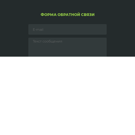
ФОРМА ОБРАТНОЙ СВЯЗИ
ОТПРАВИТЬ
ОСТАВАЙТЕСЬ С НАМИ
Call centre:
+99899 825-03-03,
+99899 826-03-03,
+99899 841-03-03,
+99899 827-03-03,
+99899 842-03-03.