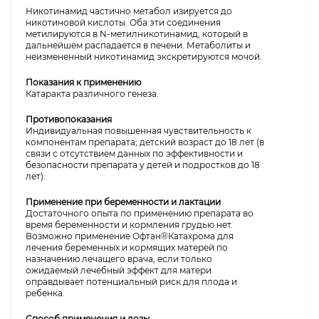
Никотинамид частично метабол изируется до
никотиновой кислоты. Оба эти соединения
метилируются в N-метилникотинамид, который в
дальнейшем распадается в печени. Метаболиты и
неизмененный никотинамид экскретируются мочой.
Показания к применению
Катаракта различного генеза.
Противопоказания
Индивидуальная повышенная чувствительность к
компонентам препарата; детский возраст до 18 лет (в
связи с отсутствием данных по эффективности и
безопасности препарата у детей и подростков до 18
лет).
Применение при беременности и лактации
Достаточного опыта по применению препарата во
время беременности и кормления грудью нет.
Возможно применение Офтан®Катахрома для
лечения беременных и кормящих матерей по
назначению лечащего врача, если только
ожидаемый лечебный эффект для матери
оправдывает потенциальный риск для плода и
ребенка.
Способ применения и дозы